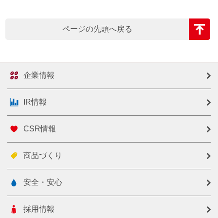
ページの先頭へ戻る
企業情報
IR情報
CSR情報
商品づくり
安全・安心
採用情報