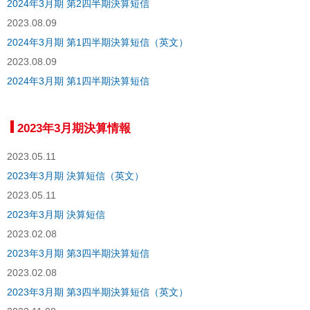
2024年3月期 第2四半期決算短信
2023.08.09
2024年3月期 第1四半期決算短信（英文）
2023.08.09
2024年3月期 第1四半期決算短信
2023年3月期決算情報
2023.05.11
2023年3月期 決算短信（英文）
2023.05.11
2023年3月期 決算短信
2023.02.08
2023年3月期 第3四半期決算短信
2023.02.08
2023年3月期 第3四半期決算短信（英文）