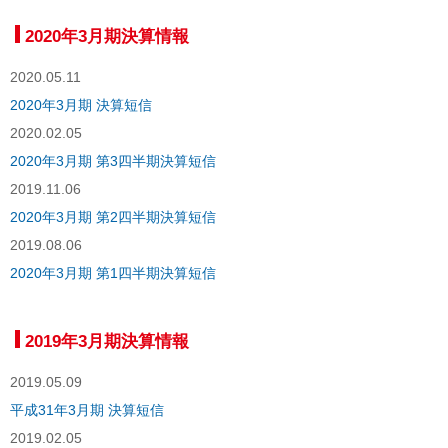
2020年3月期決算情報
2020.05.11
2020年3月期 決算短信
2020.02.05
2020年3月期 第3四半期決算短信
2019.11.06
2020年3月期 第2四半期決算短信
2019.08.06
2020年3月期 第1四半期決算短信
2019年3月期決算情報
2019.05.09
平成31年3月期 決算短信
2019.02.05