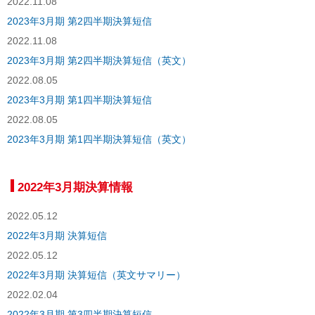
2022.11.08
2023年3月期 第2四半期決算短信
2022.11.08
2023年3月期 第2四半期決算短信（英文）
2022.08.05
2023年3月期 第1四半期決算短信
2022.08.05
2023年3月期 第1四半期決算短信（英文）
2022年3月期決算情報
2022.05.12
2022年3月期 決算短信
2022.05.12
2022年3月期 決算短信（英文サマリー）
2022.02.04
2022年3月期 第3四半期決算短信