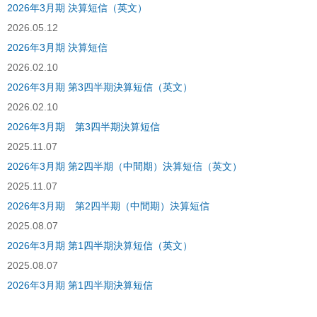
2026年3月期 決算短信（英文）
2026.05.12
2026年3月期 決算短信
2026.02.10
2026年3月期 第3四半期決算短信（英文）
2026.02.10
2026年3月期 第3四半期決算短信
2025.11.07
2026年3月期 第2四半期（中間期）決算短信（英文）
2025.11.07
2026年3月期 第2四半期（中間期）決算短信
2025.08.07
2026年3月期 第1四半期決算短信（英文）
2025.08.07
2026年3月期 第1四半期決算短信