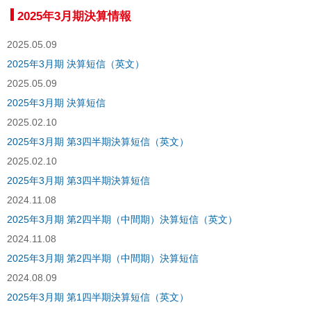
2025年3月期決算情報
2025.05.09
2025年3月期 決算短信（英文）
2025.05.09
2025年3月期 決算短信
2025.02.10
2025年3月期 第3四半期決算短信（英文）
2025.02.10
2025年3月期 第3四半期決算短信
2024.11.08
2025年3月期 第2四半期（中間期）決算短信（英文）
2024.11.08
2025年3月期 第2四半期（中間期）決算短信
2024.08.09
2025年3月期 第1四半期決算短信（英文）