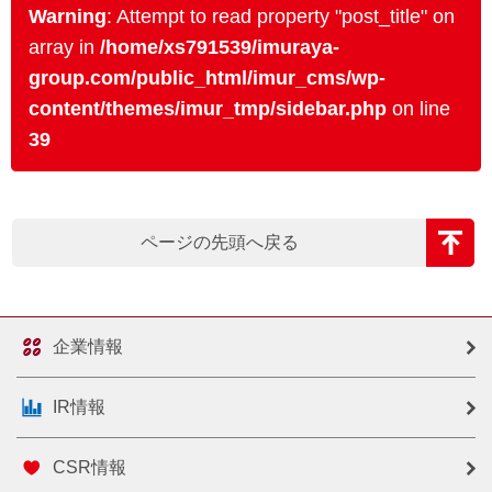
Warning
: Attempt to read property "post_title" on
array in
/home/xs791539/imuraya-
group.com/public_html/imur_cms/wp-
content/themes/imur_tmp/sidebar.php
on line
39
ページの先頭へ戻る
企業情報
IR情報
CSR情報