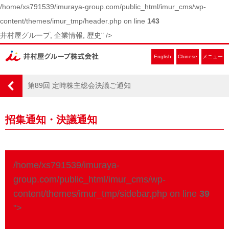
/home/xs791539/imuraya-group.com/public_html/imur_cms/wp-
content/themes/imur_tmp/header.php on line
143
井村屋グループ, 企業情報, 歴史" />
English
Chinese
メニュー
第89回 定時株主総会決議ご通知
招集通知・決議通知
/home/xs791539/imuraya-
group.com/public_html/imur_cms/wp-
content/themes/imur_tmp/sidebar.php on line
39
">