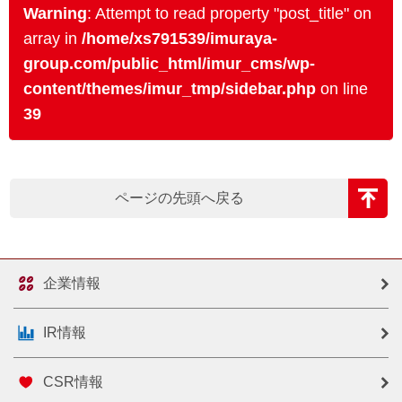
Warning
: Attempt to read property "post_title" on
array in
/home/xs791539/imuraya-
group.com/public_html/imur_cms/wp-
content/themes/imur_tmp/sidebar.php
on line
39
ページの先頭へ戻る
企業情報
IR情報
CSR情報