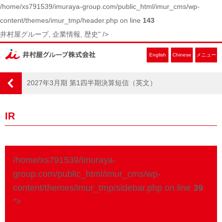
/home/xs791539/imuraya-group.com/public_html/imur_cms/wp-
content/themes/imur_tmp/header.php on line
143
井村屋グループ, 企業情報, 歴史" />
English
Chinese
メニュー
2027年3月期 第1四半期決算短信（英文）
IR
/home/xs791539/imuraya-
group.com/public_html/imur_cms/wp-
content/themes/imur_tmp/sidebar.php on line
39
">