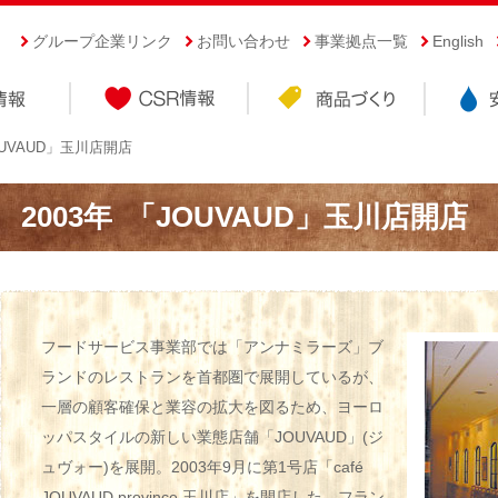
グループ企業リンク
お問い合わせ
事業拠点一覧
English
UVAUD」玉川店開店
2003年
「JOUVAUD」玉川店開店
フードサービス事業部では「アンナミラーズ」ブ
ランドのレストランを首都圏で展開しているが、
一層の顧客確保と業容の拡大を図るため、ヨーロ
ッパスタイルの新しい業態店舗「JOUVAUD」(ジ
ュヴォー)を展開。2003年9月に第1号店「café
JOUVAUD province 玉川店」を開店した。フラン