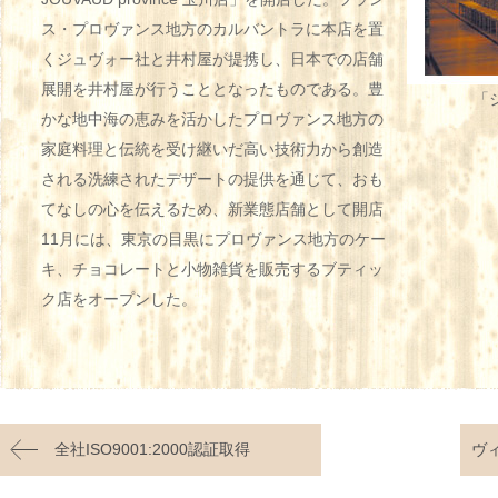
ス・プロヴァンス地方のカルバントラに本店を置
くジュヴォー社と井村屋が提携し、日本での店舗
展開を井村屋が行うこととなったものである。豊
「
かな地中海の恵みを活かしたプロヴァンス地方の
家庭料理と伝統を受け継いだ高い技術力から創造
される洗練されたデザートの提供を通じて、おも
てなしの心を伝えるため、新業態店舗として開店
11月には、東京の目黒にプロヴァンス地方のケー
キ、チョコレートと小物雑貨を販売するブティッ
ク店をオープンした。
全社ISO9001:2000認証取得
ヴ