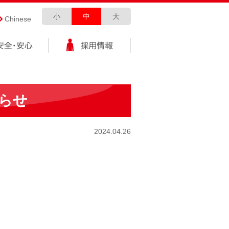
小
中
大
Chinese
らせ
2024.04.26