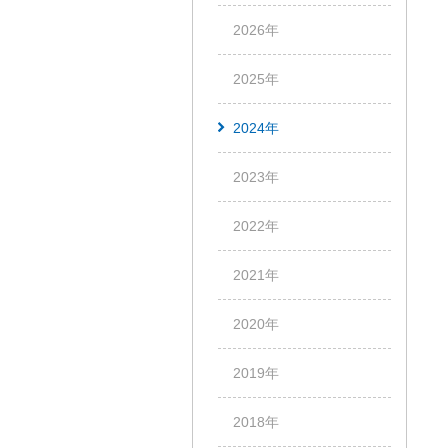
2026年
2025年
2024年
2023年
2022年
2021年
2020年
2019年
2018年