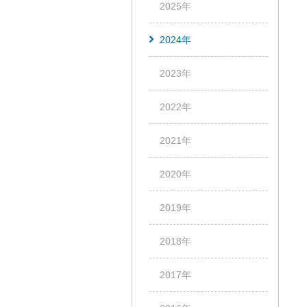
2025年
2024年
2023年
2022年
2021年
2020年
2019年
2018年
2017年