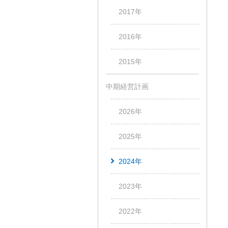
2017年
2016年
2015年
中期経営計画
2026年
2025年
2024年
2023年
2022年