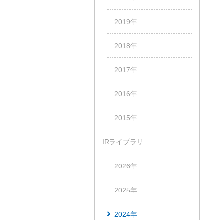
2019年
2018年
2017年
2016年
2015年
IRライブラリ
2026年
2025年
2024年