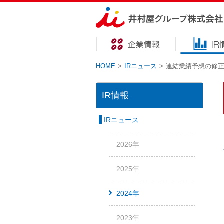
HOME
>
IRニュース
>
連結業績予想の修
IR情報
IRニュース
2026年
2025年
2024年
2023年