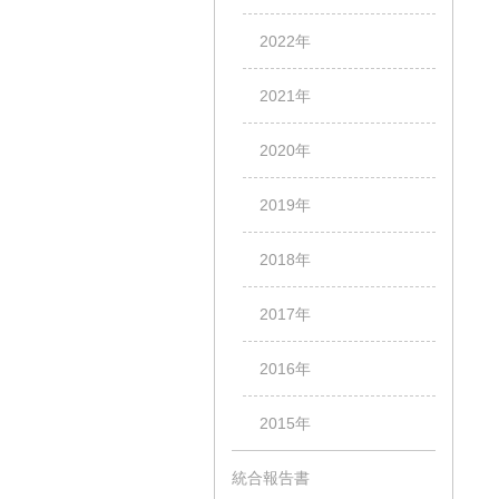
2022年
2021年
2020年
2019年
2018年
2017年
2016年
2015年
統合報告書