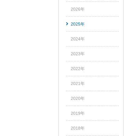
2026年
2025年
2024年
2023年
2022年
2021年
2020年
2019年
2018年