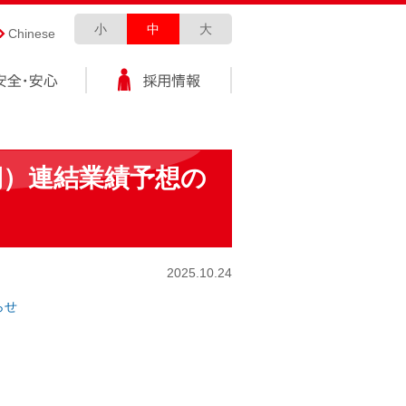
小
中
大
Chinese
間期）連結業績予想の
2025.10.24
らせ