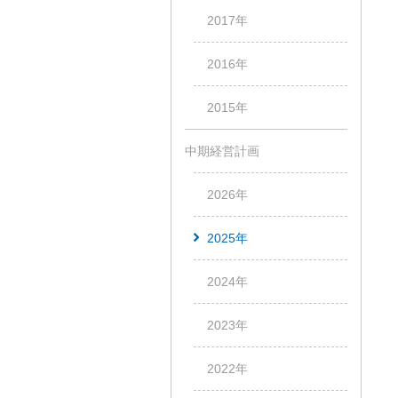
2017年
2016年
2015年
中期経営計画
2026年
2025年
2024年
2023年
2022年