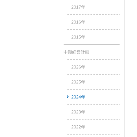
2017年
2016年
2015年
中期経営計画
2026年
2025年
2024年
2023年
2022年