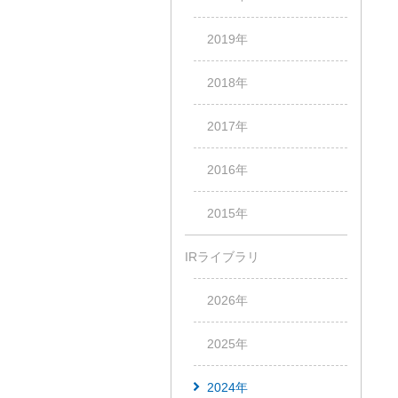
2019年
2018年
2017年
2016年
2015年
IRライブラリ
2026年
2025年
2024年