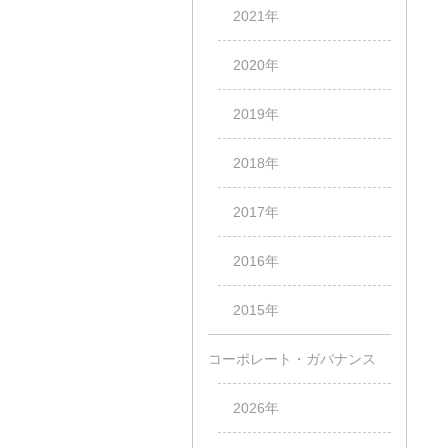
2021年
2020年
2019年
2018年
2017年
2016年
2015年
コーポレート・ガバナンス
2026年