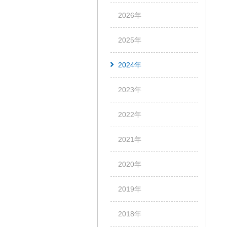
2026年
2025年
2024年
2023年
2022年
2021年
2020年
2019年
2018年