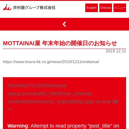
English
Chinese
メニュー
MOTTAINAI屋 年末年始の開催日のお知らせ
2019.12.11
https://www.imura-kk.co.jp/news/2019/1211mottainai/
/home/xs791539/imuraya-
group.com/public_html/imur_cms/wp-
content/themes/imur_tmp/sidebar.php on line
39
">
Warning
: Attempt to read property "post_title" on