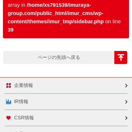
array in
/home/xs791539/imuraya-
group.com/public_html/imur_cms/wp-
content/themes/imur_tmp/sidebar.php
on line
39
ページの先頭へ戻る
企業情報
IR情報
CSR情報