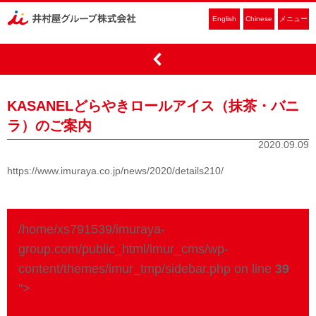
English
Chinese
メニュー
KASANELどらやきロールアイス（抹茶・バニ
ラ）のご案内
2020.09.09
https://www.imuraya.co.jp/news/2020/details210/
/home/xs791539/imuraya-
group.com/public_html/imur_cms/wp-
content/themes/imur_tmp/sidebar.php on line
39
">