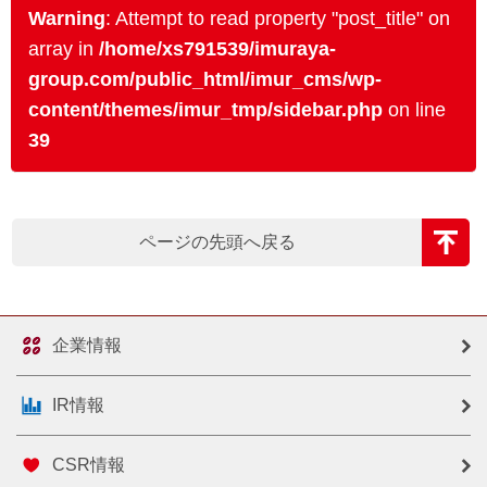
Warning
: Attempt to read property "post_title" on
array in
/home/xs791539/imuraya-
group.com/public_html/imur_cms/wp-
content/themes/imur_tmp/sidebar.php
on line
39
ページの先頭へ戻る
企業情報
IR情報
CSR情報