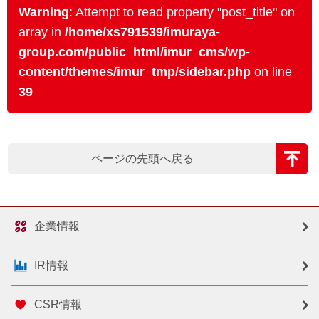
Warning
: Attempt to read property "post_title" on
array in
/home/xs791539/imuraya-
group.com/public_html/imur_cms/wp-
content/themes/imur_tmp/sidebar.php
on line
39
ページの先頭へ戻る
企業情報
IR情報
CSR情報