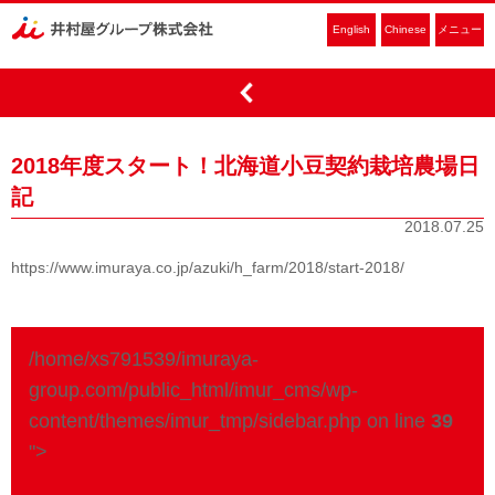
English
Chinese
メニュー
2018年度スタート！北海道小豆契約栽培農場日
記
2018.07.25
https://www.imuraya.co.jp/azuki/h_farm/2018/start-2018/
/home/xs791539/imuraya-
group.com/public_html/imur_cms/wp-
content/themes/imur_tmp/sidebar.php on line
39
">