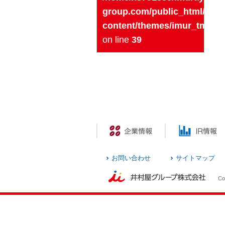
group.com/public_html/imu
content/themes/imur_tmp/si
on line
39
お問い合わせ
サイトマップ
Cop