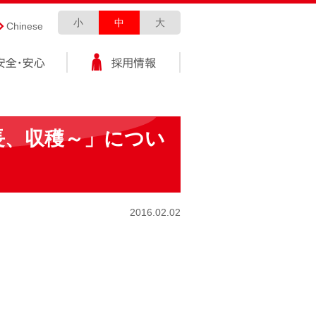
小
中
大
Chinese
長、収穫～」につい
2016.02.02