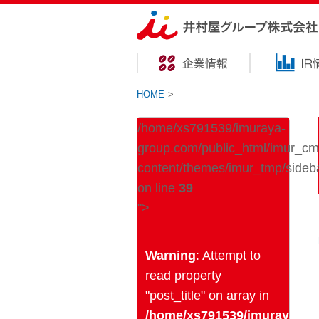
HOME
>
/home/xs791539/imuraya-
group.com/public_html/imur_cm
content/themes/imur_tmp/sideb
on line
39
">
Warning
: Attempt to
read property
"post_title" on array in
/home/xs791539/imuraya-