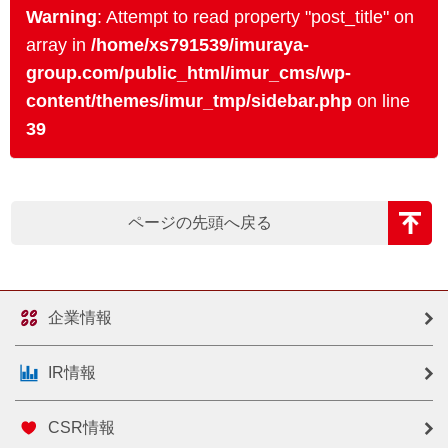
Warning
: Attempt to read property "post_title" on
array in
/home/xs791539/imuraya-
group.com/public_html/imur_cms/wp-
content/themes/imur_tmp/sidebar.php
on line
39
ページの先頭へ戻る
企業情報
IR情報
CSR情報