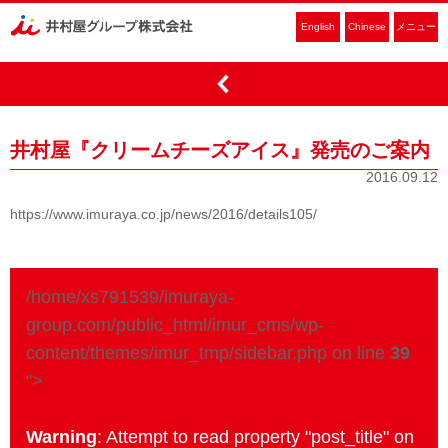
English
Chinese
メニュー
井村屋『クリームチーズアイス』発売のご案内
2016.09.12
https://www.imuraya.co.jp/news/2016/details105/
/home/xs791539/imuraya-
group.com/public_html/imur_cms/wp-
content/themes/imur_tmp/sidebar.php on line
39
">
Warning
: Attempt to read property "post_title" on