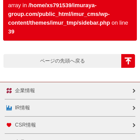
array in
/home/xs791539/imuraya-
group.com/public_html/imur_cms/wp-
content/themes/imur_tmp/sidebar.php
on line
39
ページの先頭へ戻る
企業情報
IR情報
CSR情報