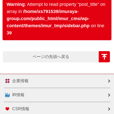
Warning
: Attempt to read property "post_title" on
array in
/home/xs791539/imuraya-
group.com/public_html/imur_cms/wp-
content/themes/imur_tmp/sidebar.php
on line
39
ページの先頭へ戻る
企業情報
IR情報
CSR情報