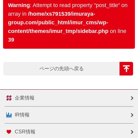
Warning
: Attempt to read property "post_title" on
array in
/home/xs791539/imuraya-
group.com/public_html/imur_cms/wp-
content/themes/imur_tmp/sidebar.php
on line
39
ページの先頭へ戻る
企業情報
IR情報
CSR情報